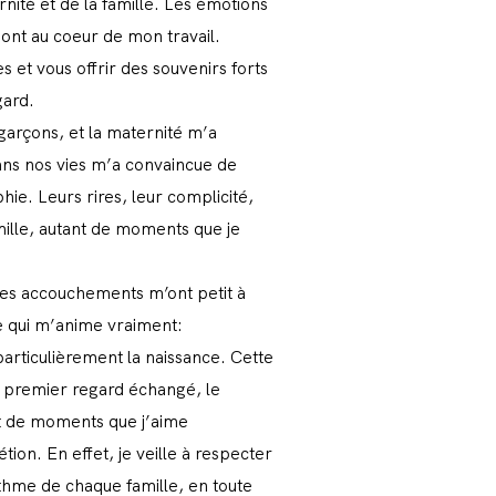
rnité et de la famille. Les émotions
 sont au coeur de mon travail.
s et vous offrir des souvenirs forts
gard.
garçons, et la maternité m’a
ans nos vies m’a convaincue de
ie. Leurs rires, leur complicité,
ille, autant de moments que je
es accouchements m’ont petit à
ce qui m’anime vraiment:
particulièrement la naissance. Cette
le premier regard échangé, le
t de moments que j’aime
tion. En effet, je veille à respecter
rythme de chaque famille, en toute