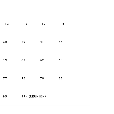
13
16
17
18
38
40
41
44
59
60
62
63
77
78
79
83
95
974 (RÉUNION)