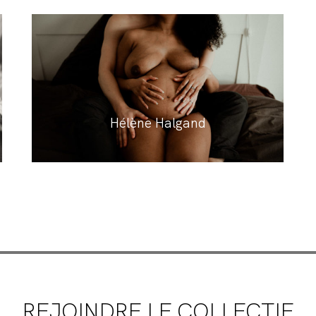
Hélène Halgand
REJOINDRE LE COLLECTIF