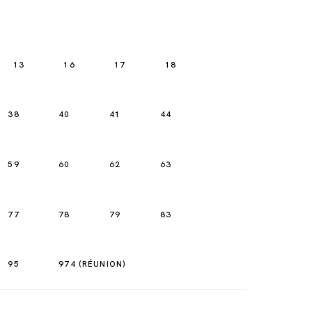
13
16
17
18
38
40
41
44
59
60
62
63
77
78
79
83
95
974 (RÉUNION)