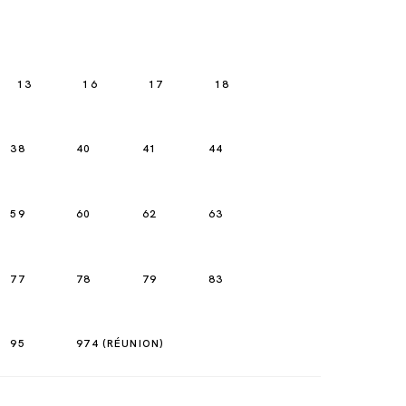
13
16
17
18
38
40
41
44
59
60
62
63
77
78
79
83
95
974 (RÉUNION)