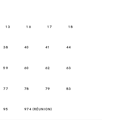
13
16
17
18
38
40
41
44
59
60
62
63
77
78
79
83
95
974 (RÉUNION)